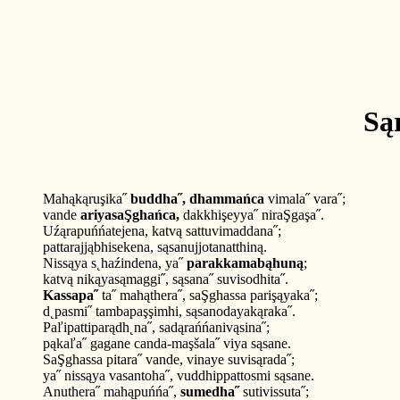
Są
Mahąkąruşika˝
buddha˝, dhammańca
vimala˝ vara˝;
vande
ariyasaŞghańca,
dakkhişeyya˝ niraŞgaşa˝.
Uźąrapuńńatejena, katvą sattuvimaddana˝;
pattarajjąbhisekena, sąsanujjotanatthiną.
Nissąya s˛haźindena, ya˝
parakkamabąhuną
;
katvą nikąyasąmaggi˝, sąsana˝ suvisodhita˝.
Kassapa˝
ta˝ mahąthera˝, saŞghassa parişąyaka˝;
d˛pasmi˝ tambapaşşimhi, sąsanodayakąraka˝.
Paľipattiparądh˛na˝, sadąrańńanivąsina˝;
pąkaľa˝ gagane canda-maşšala˝ viya sąsane.
SaŞghassa pitara˝ vande, vinaye suvisąrada˝;
ya˝ nissąya vasantoha˝, vuddhippattosmi sąsane.
Anuthera˝ mahąpuńńa˝,
sumedha˝
sutivissuta˝;