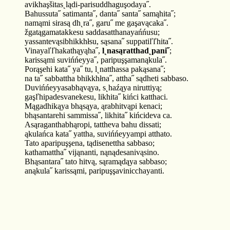
avikhaşšitas˛lądi-parisuddhaguşodaya˝.
Bahussuta˝ satimanta˝, danta˝ santa˝ samąhita˝;
namąmi sirasą dh˛ra˝, garu˝ me gaşavącaka˝.
žgatągamatakkesu saddasatthanayańńusu;
yassantevąsibhikkhłsu, sąsana˝ suppatiľľhita˝.
Vinayaľľhakathąyąha˝,
l˛nasąratthad˛pani˝
;
karissąmi suvińńeyya˝, paripuşşamanąkula˝.
Porąşehi kata˝ ya˝ tu, l˛natthassa pakąsana˝;
na ta˝ sabbattha bhikkhłna˝, attha˝ sądheti sabbaso.
Duvińńeyyasabhąvąya, s˛haźąya niruttiyą;
gaşľhipadesvanekesu, likhita˝ kińci katthaci.
Mągadhikąya bhąsąya, ąrabhitvąpi kenaci;
bhąsantarehi sammissa˝, likhita˝ kińcideva ca.
Asąraganthabhąropi, tattheva bahu dissati;
ąkulańca kata˝ yattha, suvińńeyyampi atthato.
Tato aparipuşşena, tądisenettha sabbaso;
kathamattha˝ vijąnanti, nąnądesanivąsino.
Bhąsantara˝ tato hitvą, sąramądąya sabbaso;
anąkula˝ karissąmi, paripuşşavinicchayanti.