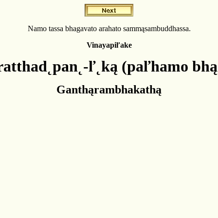
Namo tassa bhagavato arahato sammąsambuddhassa.
Vinayapiľake
ratthad˛pan˛-ľ˛ką (paľhamo bhą
Ganthąrambhakathą