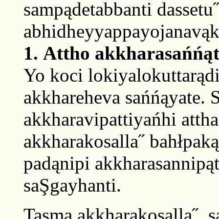
sampądetabbanti dassetu
abhidheyyappayojanavą
1
.
Attho akkharasańńą
Yo koci lokiyalokuttarąd
akkhareheva sańńąyate. S
akkharavipattiyańhi attha
akkharakosalla˝ bahłpaką
padąnipi akkharasannipąt
saŞgayhanti.
Tasmą akkharakosalla˝, s