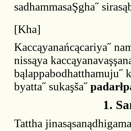
sadhammasaŞgha˝ sirasą
[Kha]
Kaccąyanańcącariya˝ nam
nissąya kaccąyanavaşşaną
bąlappabodhatthamuju˝ ka
byatta˝ sukaşša˝
padarłp
1. S
Tattha jinasąsanądhigama