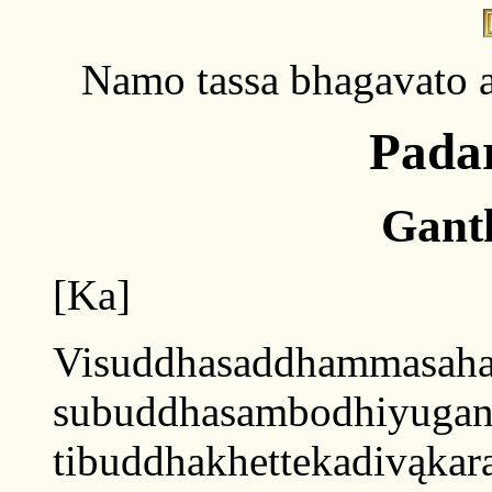
Namo tassa bhagavato 
Padar
Gant
[Ka]
Visuddhasaddhammasahas
subuddhasambodhiyugand
tibuddhakhettekadivąkara˝