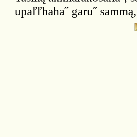
upaľľhaha˝ garu˝ sammą,