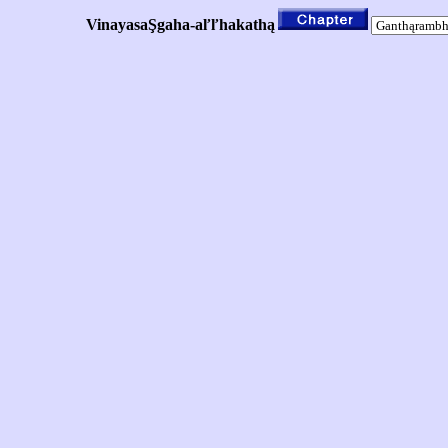
VinayasaŞgaha-aľľhakathą